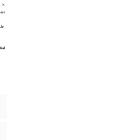
 la
para
 de
dial
y