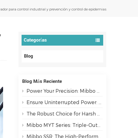
ador para control industrial y prevención y control de epidemias
y
Categorías
Blog
Blog Más Reciente
Power Your Precision: Mibbo MPC Series AC/DC PFC Switching Power Supplies
Ensure Uninterrupted Power: The Mibbo ATSE Series Automatic Transfer Switch
The Robust Choice for Harsh Environments: AJ3 IP67 Metal Switches
Mibbo MYT Series: Triple-Output Isolated Power Solutions
Mibbo SSR: The High-Performance Switching Solution for Demanding Industrial Environments.