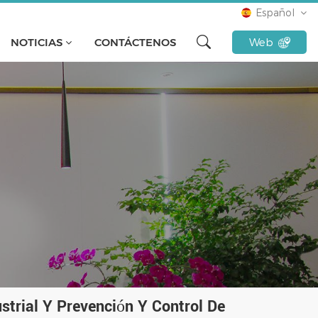
Español
NOTICIAS
CONTÁCTENOS
Web
English
français
русский
español
Türkçe
Tiếng Việt
Indonesia
strial Y Prevención Y Control De