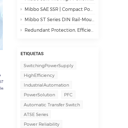
Mibbo SAE SSR | Compact Power, Dual-Mode Control for Industrial Reliability
Mibbo ST Series DIN Rail-Mounted Single-Phase AC Output Solid State Relays: Powering Smarter Industrial Automation
Redundant Protection, Efficient & Secure | M3DN Series Redundancy Modules
ETIQUETAS
SwitchingPowerSupply
HighEfficiency
o
P67
IndustrialAutomation
ión
PowerSolution
PFC
Automatic Transfer Switch
ATSE Series
Power Reliability