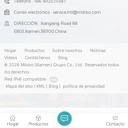
Teléfono : +86 18120711387
Correo electrónico : service.intl@mibbo.com
DIRECCIÓN : Xiangxing Road 88
E803,Xiamen,361100,China
Hogar
Productos
Sobre nosotros
Noticias
Vídeos
Contáctenos
Blog
© 2026 Mibbo (Xiamen) Grupo Co., Ltd.. Reservados todos
los derechos .
Red IPv6 compatible
Mapa del sitio
|
XML
|
Blog
|
política de privacidad
Hogar
Productos
Contacto