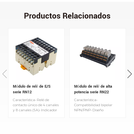
Productos Relacionados
Módulo de relé de E/S
Módulo de relé de alta
serie RN12
potencia serie RN22
Característica• Relé de
Característica•
contacto único de 4 canales
Compatibilidad bipolar
y 8 canales (5A)• Indicador
NPN/PNP• Diseño
LED de encendido• CC 24 V,
enchufable simple, fácil de
NO• Resistencia mecánica:
instalar y reemplazar•
2*10 operaciones•
Terminales de conexión
Dimensiones exteriores: 68 x
rápida, cableado rápido,