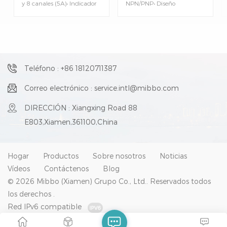
y 8 canales (5A)• Indicador
NPN/PNP• Diseño
LED de encendido• CC 24 V,
enchufable simple, fácil de
NO• Resistencia mecánica:
instalar y reemplazar•
2*10 operaciones•
Terminales de conexión
Dimensiones exteriores: 68 x
rápida, cableado rápido,
32 x 39 mm
ahorro de tiempo• El
número de relés se puede
seleccionar según las
Teléfono : +86 18120711387
necesidades del cliente.• Con
indicador luminoso de
Correo electrónico : service.intl@mibbo.com
estado de funcionamiento•
Montaje rápido TS35 DIN
DIRECCIÓN : Xiangxing Road 88
E803,Xiamen,361100,China
Hogar
Productos
Sobre nosotros
Noticias
Vídeos
Contáctenos
Blog
© 2026 Mibbo (Xiamen) Grupo Co., Ltd.. Reservados todos
los derechos .
Red IPv6 compatible
Mapa del sitio
|
XML
|
Blog
|
política de privacidad