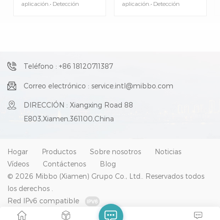
aplicación.• Detección
aplicación.• Detección
estable y confiable.
estable y confiable.
Indicador de operación•
Indicador de operación•
Punto de luz pequeño: 2~3
Punto de luz pequeño: 2~3
mm• Luz visible de
mm• Luz visible de
pequeño punto realizado•
pequeño punto realizado•
Posición confirmada a
Posición confirmada a
simple vista• Cable flexible •
simple vista• Cable flexible •
Teléfono : +86 18120711387
Grado de protección: IP67
Grado de protección: IP67
Correo electrónico : service.intl@mibbo.com
DIRECCIÓN : Xiangxing Road 88
E803,Xiamen,361100,China
Hogar
Productos
Sobre nosotros
Noticias
Vídeos
Contáctenos
Blog
© 2026 Mibbo (Xiamen) Grupo Co., Ltd.. Reservados todos
los derechos .
Red IPv6 compatible
Mapa del sitio
|
XML
|
Blog
|
política de privacidad