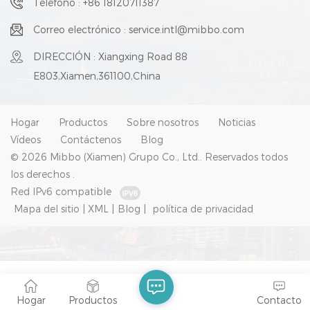
Teléfono : +86 18120711387
Correo electrónico : service.intl@mibbo.com
DIRECCIÓN : Xiangxing Road 88
E803,Xiamen,361100,China
Hogar
Productos
Sobre nosotros
Noticias
Vídeos
Contáctenos
Blog
© 2026 Mibbo (Xiamen) Grupo Co., Ltd.. Reservados todos
los derechos .
Red IPv6 compatible
Mapa del sitio
|
XML
|
Blog
|
política de privacidad
Hogar
Productos
Contacto