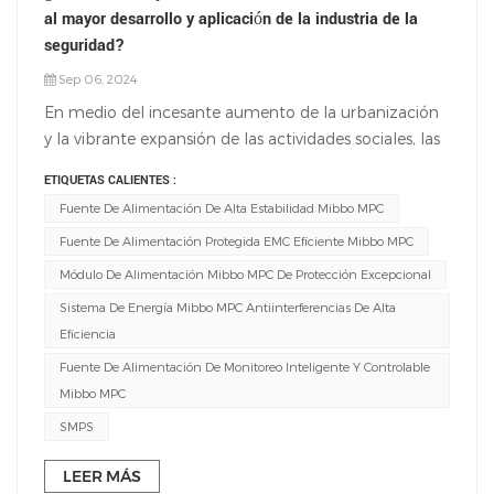
al mayor desarrollo y aplicación de la industria de la
seguridad?
Sep 06, 2024
En medio del incesante aumento de la urbanización
y la vibrante expansión de las actividades sociales, las
demandas de seguridad se han convertido en una
ETIQUETAS CALIENTES :
piedra angular que apuntala la armonía y la
Fuente De Alimentación De Alta Estabilidad Mibbo MPC
prosperidad de cada familia, comunidad e incluso de
Fuente De Alimentación Protegida EMC Eficiente Mibbo MPC
toda la ciudad. Los sistemas de vigilancia inteligentes,
que actúan como ojos inteligentes de esta línea de
Módulo De Alimentación Mibbo MPC De Protección Excepcional
seguridad, están evolucionando a un ritmo sin
Sistema De Energía Mibbo MPC Antiinterferencias De Alta
precedentes, dotando a la gestión de la seguridad de
Eficiencia
nuevas dimensiones a través de su eficiencia e
Fuente De Alimentación De Monitoreo Inteligente Y Controlable
inteligencia.Frente a las complejidades de los
Mibbo MPC
escenarios de aplicación en exteriores, los sistemas de
SMPS
vigilancia inteligentes enfrentan desafíos formidables:
¿Cómo mantener un funcionamiento estable las 24
LEER MÁS
horas del día en condiciones extremas? ¿Cómo