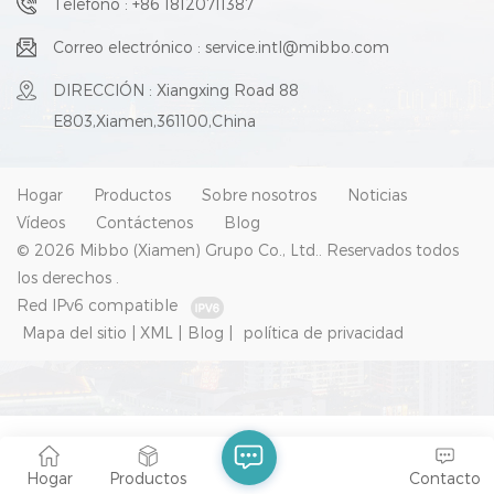
Teléfono : +86 18120711387
Correo electrónico : service.intl@mibbo.com
DIRECCIÓN : Xiangxing Road 88
E803,Xiamen,361100,China
Hogar
Productos
Sobre nosotros
Noticias
Vídeos
Contáctenos
Blog
© 2026 Mibbo (Xiamen) Grupo Co., Ltd.. Reservados todos
los derechos .
Red IPv6 compatible
Mapa del sitio
|
XML
|
Blog
|
política de privacidad
Hogar
Productos
Contacto