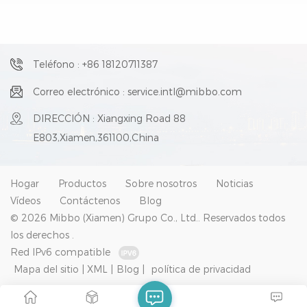
cortocircuitos• Cable
Grado de protección: IP67•
resistente al aceite• Grado de
Temperatura ambiente:
protección: IP67
-25~+70°C
Teléfono : +86 18120711387
Correo electrónico : service.intl@mibbo.com
DIRECCIÓN : Xiangxing Road 88
E803,Xiamen,361100,China
Hogar
Productos
Sobre nosotros
Noticias
Vídeos
Contáctenos
Blog
© 2026 Mibbo (Xiamen) Grupo Co., Ltd.. Reservados todos
los derechos .
Red IPv6 compatible
Mapa del sitio
|
XML
|
Blog
|
política de privacidad