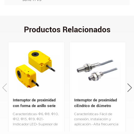
Productos Relacionados
Interruptor de proximidad
Interruptor de proximidad
con forma de anillo serie
cilíndrico de diámetro
IGA
pequeño serie IM
Características• Φ6, Φ8, Φ10,
Características• Fácil de
Φ12, Φ15, Φ19, Φ21•
conexión, instalación y
Indicador LED• Supresor de
aplicación.• Alta frecuencia
sobretensiones incorporado y
de respuesta• Estable y
protección contra
confiable• Cable flexible •