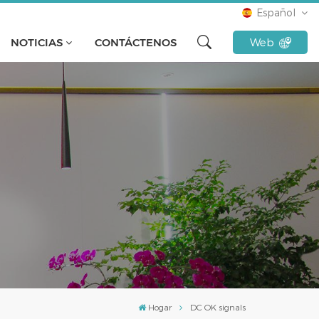
Español
NOTICIAS
CONTÁCTENOS
Web
English
français
русский
español
Türkçe
Tiếng Việt
Indonesia
Hogar
DC OK signals