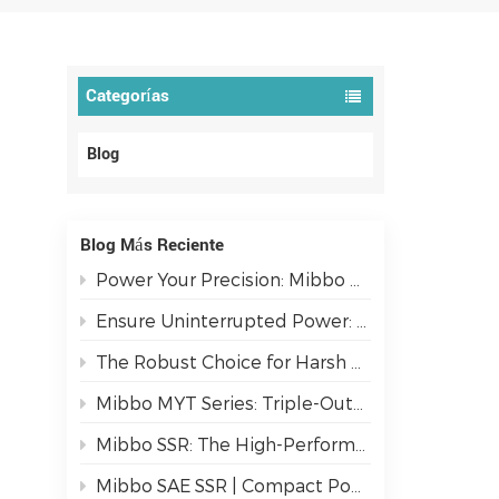
Categorías
Blog
Blog Más Reciente
Power Your Precision: Mibbo MPC Series AC/DC PFC Switching Power Supplies
Ensure Uninterrupted Power: The Mibbo ATSE Series Automatic Transfer Switch
The Robust Choice for Harsh Environments: AJ3 IP67 Metal Switches
Mibbo MYT Series: Triple-Output Isolated Power Solutions
Mibbo SSR: The High-Performance Switching Solution for Demanding Industrial Environments.
Mibbo SAE SSR | Compact Power, Dual-Mode Control for Industrial Reliability