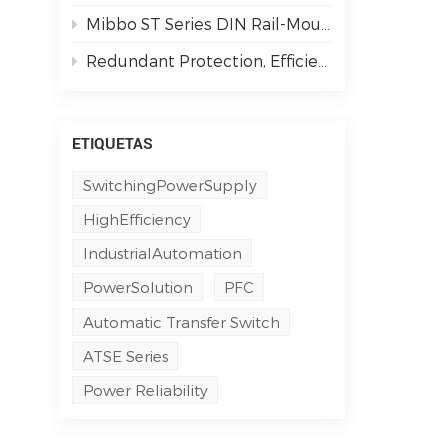
Mibbo ST Series DIN Rail-Mounted Single-Phase AC Output Solid State Relays: Powering Smarter Industrial Automation
Redundant Protection, Efficient & Secure | M3DN Series Redundancy Modules
ETIQUETAS
SwitchingPowerSupply
HighEfficiency
IndustrialAutomation
PowerSolution
PFC
Automatic Transfer Switch
ATSE Series
Power Reliability