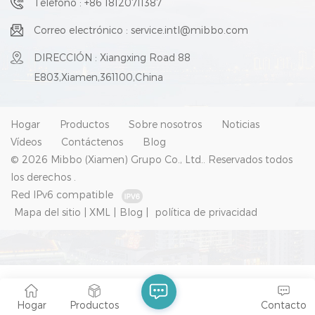
Teléfono : +86 18120711387
Correo electrónico : service.intl@mibbo.com
DIRECCIÓN : Xiangxing Road 88
E803,Xiamen,361100,China
Hogar
Productos
Sobre nosotros
Noticias
Vídeos
Contáctenos
Blog
© 2026 Mibbo (Xiamen) Grupo Co., Ltd.. Reservados todos
los derechos .
Red IPv6 compatible
Mapa del sitio
|
XML
|
Blog
|
política de privacidad
Hogar
Productos
Contacto