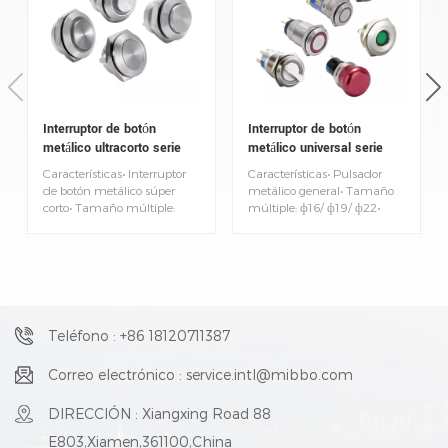
Interruptor de botón
Interruptor de botón
metálico ultracorto serie
metálico universal serie
AJ2
AJ3
Características• Interruptor
Características• Pulsador
de botón metálico súper
metálico general• Tamaño
corto• Tamaño múltiple:
múltiple: ф16/ ф19/ ф22•
ф12/ ф16/ ф19/ ф22/ ф25/
Resistente al agua/al
ф30• Diseño ultracorto, Alto:
polvo/resistencia a la
15 mm máx.• Recorrido
corrosión y a la temperatura•
corto, fácil de empujar,
LED bidireccional para
excelente experiencia
modelos iluminados•
operativa• Cumplimiento de
Corriente nominal: 20A
la norma IEC 60947-5,
(ф22/ ф25)• Conexión
Teléfono : +86 18120711387
GB14048• IP67
enchufable. Conector
precableado disponible•
Correo electrónico : service.intl@mibbo.com
Cumplimiento de la norma
IEC 60947-5, GB14048
DIRECCIÓN : Xiangxing Road 88
E803,Xiamen,361100,China